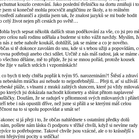
ychutnat kouzlo cestování. Jako poslední třešničku na dortu zmiňuji i to
e jsem si konečně mohla procvičit angličtinu ze školy, a to reálném
rostředí zahraničí a zjistila jsem tak, že znalost jazyků se mi bude hodit
o celý život nejen při cestách po světě…
ohla bych sepsat několik dalších stran poděkování za vše, co jsi pro m
 pro celou naši rodinu udělala a budeme si toho vážit navždy. Myslím, ž
a nás z nebe nahoře koukáš, dohlížíš, jak se máme a co je nového.
bčas si tě dokonce zavolám do snu, kde si s tebou užiji a popovídám, c
rovna potřebuji anebo chci sdílet. Určitě z nás máš radost, jak se máme 
o všechno děláme, mě to přijde, že jsi se mnou pořád, protože kousek
ebe žije v našich srdcích i vzpomínkách!
 co bych ti tedy chtěla popřát k tvým 95. narozeninám?! Štěstí a zdraví
a nebeském mráčku asi nebude to nejpotřebnější… Přeji ti, ať si užíváš
ebeské pláže, s vlnami z mraků zalitých sluncem, které jsi vždy miloval
 po kterých jsi dokázala nachodit kilometry a sbírat přitom naplavené
ušličky. Doufám, že se raduješ v přítomnosti svých milovaných i přátel
teří tebe i nás opustili dříve, než jsme si přáli a se kterými máš celou
ěčnost na to si spolu popovídat a smát se!
akonec si já přeji i to, že občas nahlédnete s ostatními předky dolů
 nám, pošlete nám lásku či podporu v těžké chvíli, když si nevíme rady
ejvíce to potřebujeme. Takové chvíle jsou vzácné, ale o to krásnější s
ěmi hřejivými pocity u srdíčka!