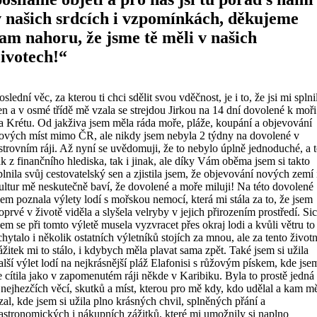
v našich srdcích i vzpomínkách, děkujeme
tam nahoru, že jsme tě měli v našich
životech!“
oslední věc, za kterou ti chci sdělit svou vděčnost, je i to, že jsi mi splni
en a v osmé třídě mě vzala se strejdou Jirkou na 14 dní dovolené k moři
a Krétu. Od jakživa jsem měla ráda moře, pláže, koupání a objevování
ových míst mimo ČR, ale nikdy jsem nebyla 2 týdny na dovolené v
strovním ráji. Až nyní se uvědomuji, že to nebylo úplně jednoduché, a 
ak z finančního hlediska, tak i jinak, ale díky Vám oběma jsem si takto
plnila svůj cestovatelský sen a zjistila jsem, že objevování nových zemí 
ultur mě neskutečně baví, že dovolené a moře miluji! Na této dovolené
sem poznala výlety lodí s mořskou nemocí, která mi stála za to, že jsem
oprvé v životě viděla a slyšela velryby v jejich přirozením prostředí. Si
sem se při tomto výletě musela vyzvracet přes okraj lodi a kvůli větru to
chytalo i několik ostatních výletníků stojích za mnou, ale za tento životn
ážitek mi to stálo, i kdybych měla plavat sama zpět. Také jsem si užila
alší výlet lodí na nejkrásnější pláž Elafonisi s růžovým pískem, kde jse
e cítila jako v zapomenutém ráji někde v Karibiku. Byla to prostě jedná
 nejhezčích věcí, skutků a míst, kterou pro mě kdy, kdo udělal a kam m
zal, kde jsem si užila plno krásných chvil, splněných přání a
astronomických i nákupních zážitků, které mi umožnily si naplno