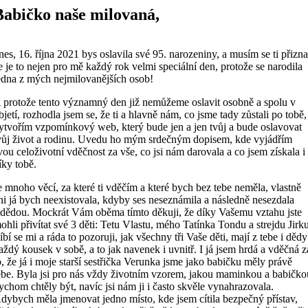
Přeskočit
Babičko naše milovaná,
na
obsah
nes, 16. října 2021 bys oslavila své 95. narozeniny, a musím se ti přizna
e je to nejen pro mě každý rok velmi speciální den, protože se narodila
edna z mých nejmilovanějších osob!
 protože tento významný den již nemůžeme oslavit osobně a spolu v
bjetí, rozhodla jsem se, že ti a hlavně nám, co jsme tady zůstali po tobě,
ytvořím vzpomínkový web, který bude jen a jen tvůj a bude oslavovat
vůj život a rodinu. Uvedu ho mým srdečným dopisem, kde vyjádřím
vou celoživotní vděčnost za vše, co jsi nám darovala a co jsem získala i
íky tobě.
e mnoho věcí, za které ti vděčím a které bych bez tebe neměla, vlastně
ni já bych neexistovala, kdyby ses neseznámila a následně nesezdala
 dědou. Mockrát Vám oběma tímto děkuji, že díky Vašemu vztahu jste
ohli přivítat své 3 děti: Tetu Vlastu, mého Tatínka Tondu a strejdu Jirk
íbí se mi a ráda to pozoruji, jak všechny tři Vaše děti, mají z tebe i dědy
aždý kousek v sobě, a to jak navenek i uvnitř. I já jsem hrdá a vděčná z
o, že já i moje starší sestřička Verunka jsme jako babičku měly právě
ebe. Byla jsi pro nás vždy životním vzorem, jakou maminkou a babičko
ychom chtěly být, navíc jsi nám ji i často skvěle vynahrazovala.
dybych měla jmenovat jedno místo, kde jsem cítila bezpečný přístav,