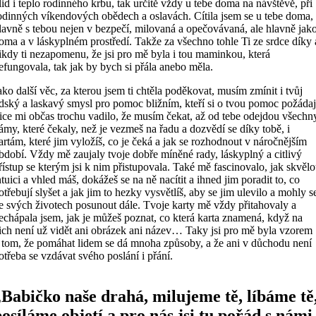
lid i teplo rodinného krbu, tak určitě vždy u tebe doma na návštěvě, při
odinných víkendových obědech a oslavách. Cítila jsem se u tebe doma,
lavně s tebou nejen v bezpečí, milovaná a opečovávaná, ale hlavně jak
oma a v láskyplném prostředí. Takže za všechno tohle Ti ze srdce díky 
ikdy ti nezapomenu, že jsi pro mě byla i tou maminkou, která
efungovala, tak jak by bych si přála anebo měla.
ako další věc, za kterou jsem ti chtěla poděkovat, musím zmínit i tvůj
idský a laskavý smysl pro pomoc bližním, kteří si o tvou pomoc požádaj
ice mi občas trochu vadilo, že musím čekat, až od tebe odejdou všechn
ámy, které čekaly, než je vezmeš na řadu a dozvědí se díky tobě, i
artám, které jim vyložíš, co je čeká a jak se rozhodnout v náročnějším
bdobí. Vždy mě zaujaly tvoje dobře míněné rady, láskyplný a citlivý
řístup se kterým jsi k nim přistupovala. Také mě fascinovalo, jak skvěl
ntuici a vhled máš, dokážeš se na ně nacítit a ihned jim poradit to, co
otřebují slyšet a jak jim to hezky vysvětlíš, aby se jim ulevilo a mohly s
e svých životech posunout dále. Tvoje karty mě vždy přitahovaly a
echápala jsem, jak je můžeš poznat, co která karta znamená, když na
ich není už vidět ani obrázek ani název… Taky jsi pro mě byla vzorem
 tom, že pomáhat lidem se dá mnoha způsoby, a že ani v důchodu není
otřeba se vzdávat svého poslání i přání.
„Babičko naše drahá, milujeme tě, líbáme tě
posíláme objetí a pro nás jsi tu pořád s námi